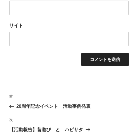
サイト
投
前
前
稿
の
20周年記念イベント 活動事例発表
ナ
投
ビ
稿
次
次
ゲ
の
【活動報告】昔遊び と ハピサタ
投
ー