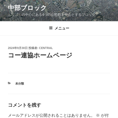
コ
中部ブロック
ン
ふなばしの中心にある4つの公民館を中心とするブロック
テ
ン
ツ
メニュー
へ
ス
キ
投
2024年9月30日
投稿者:
CENTRAL
稿
ッ
コー連協ホームページ
日:
プ
カ
未分類
テ
ゴ
リ
ー
コメントを残す
メールアドレスが公開されることはありません。
※
が付