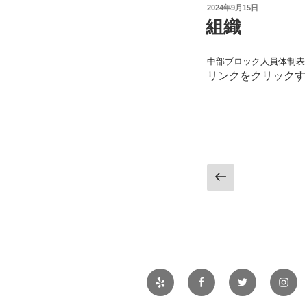
投
2024年9月15日
稿
組織
日:
中部ブロック人員体制表（
リンクをクリックす
投
前
の
稿
ペ
ナ
ー
ジ
ビ
ゲ
Yelp
Facebook
Twitter
Insta
ー