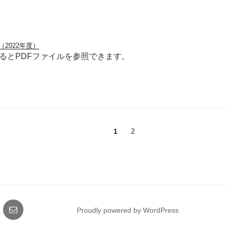
2022年度）
るとPDFファイルを参照できます。
固
固
2
1
定
定
ペ
ペ
ー
ー
ジ
ジ
gram
メ
Proudly powered by WordPress
ー