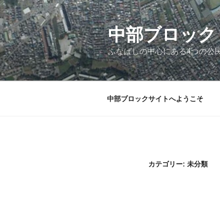
コ
ン
テ
中部ブロック
ン
ふなばしの中心にある4つの公
ツ
へ
ス
キ
中部ブロックサイトへようこそ
ッ
プ
カテゴリー:
未分類